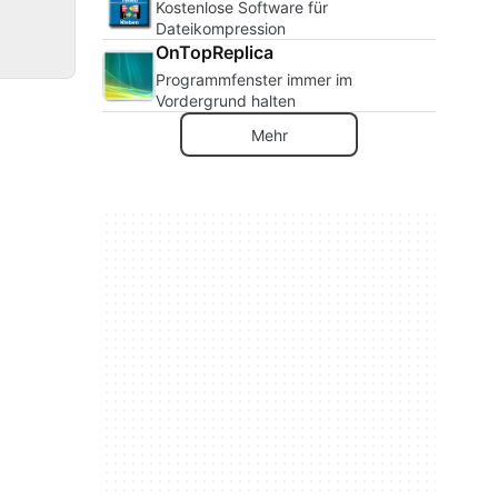
Kostenlose Software für
Dateikompression
OnTopReplica
Programmfenster immer im
Vordergrund halten
Mehr