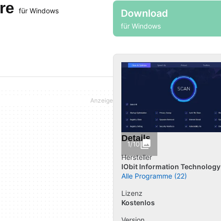
are
für Windows
Download
für Windows
Details
1/10
Hersteller
IObit Information Technology
Alle Programme (22)
Lizenz
Kostenlos
Version