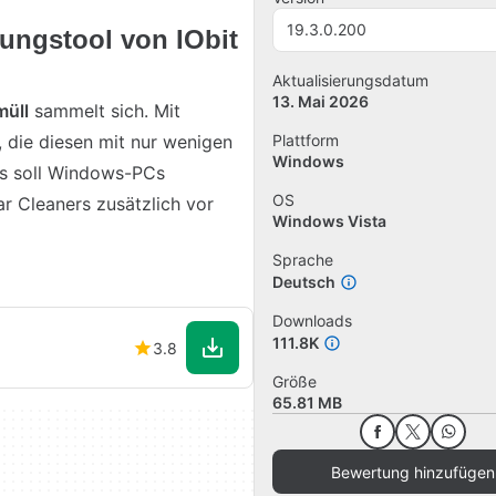
19.3.0.200
ungstool von IObit
Aktualisierungsdatum
13. Mai 2026
üll
sammelt sich. Mit
 die diesen mit nur wenigen
Plattform
Windows
Das soll Windows-PCs
OS
r Cleaners zusätzlich vor
Windows Vista
Sprache
Deutsch
Downloads
111.8K
3.8
Größe
65.81 MB
Bewertung hinzufügen